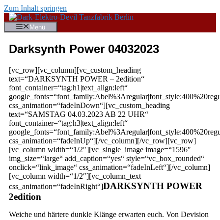
Zum Inhalt springen
Menü
Darksynth Power 04032023
[vc_row][vc_column][vc_custom_heading
text=“DARKSYNTH POWER – 2edition“
font_container=“tag:h1|text_align:left“
google_fonts=“font_family:Abel%3Aregular|font_style:400%20r
css_animation=“fadeInDown“][vc_custom_heading
text=“SAMSTAG 04.03.2023 AB 22 UHR“
font_container=“tag:h3|text_align:left“
google_fonts=“font_family:Abel%3Aregular|font_style:400%20r
css_animation=“fadeInUp“][/vc_column][/vc_row][vc_row]
[vc_column width=“1/2″][vc_single_image image=“1596″
img_size=“large“ add_caption=“yes“ style=“vc_box_rounded“
onclick=“link_image“ css_animation=“fadeInLeft“][/vc_column]
[vc_column width=“1/2″][vc_column_text
DARKSYNTH POWER
css_animation=“fadeInRight“]
2edition
Weiche und härtere dunkle Klänge erwarten euch. Von Devision