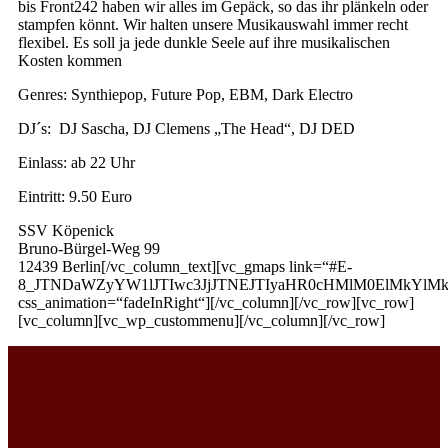
bis Front242 haben wir alles im Gepäck, so das ihr plänkeln oder
stampfen könnt. Wir halten unsere Musikauswahl immer recht
flexibel. Es soll ja jede dunkle Seele auf ihre musikalischen
Kosten kommen
Genres: Synthiepop, Future Pop, EBM, Dark Electro
DJ´s: DJ Sascha, DJ Clemens „The Head“, DJ DED
Einlass: ab 22 Uhr
Eintritt: 9.50 Euro
SSV Köpenick
Bruno-Bürgel-Weg 99
12439 Berlin[/vc_column_text][vc_gmaps link=“#E-
8_JTNDaWZyYW1lJTIwc3JjJTNEJTIyaHR0cHMlM0ElMkYlM
css_animation=“fadeInRight“][/vc_column][/vc_row][vc_row]
[vc_column][vc_wp_custommenu][/vc_column][/vc_row]