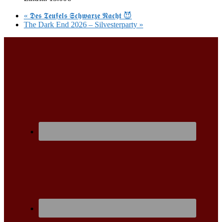
«
𝕯𝖊𝖘 𝕿𝖊𝖚𝖋𝖊𝖑𝖘 𝕾𝖈𝖍𝖜𝖆𝖗𝖟𝖊 𝕹𝖆𝖈𝖍𝖙 😈
The Dark End 2026 – Silvesterparty
»