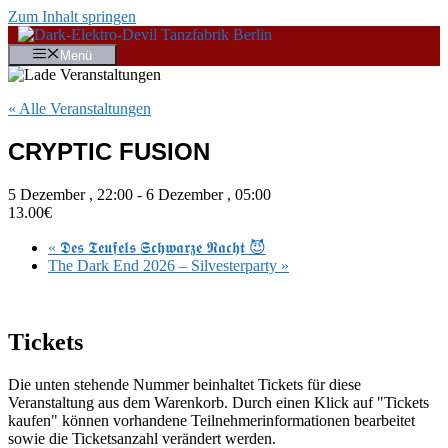
Zum Inhalt springen
Menü
« Alle Veranstaltungen
CRYPTIC FUSION
5 Dezember , 22:00
-
6 Dezember , 05:00
13.00€
«
𝕯𝖊𝖘 𝕿𝖊𝖚𝖋𝖊𝖑𝖘 𝕾𝖈𝖍𝖜𝖆𝖗𝖟𝖊 𝕹𝖆𝖈𝖍𝖙 😈
The Dark End 2026 – Silvesterparty
»
Tickets
Die unten stehende Nummer beinhaltet Tickets für diese
Veranstaltung aus dem Warenkorb. Durch einen Klick auf "Tickets
kaufen" können vorhandene Teilnehmerinformationen bearbeitet
sowie die Ticketsanzahl verändert werden.