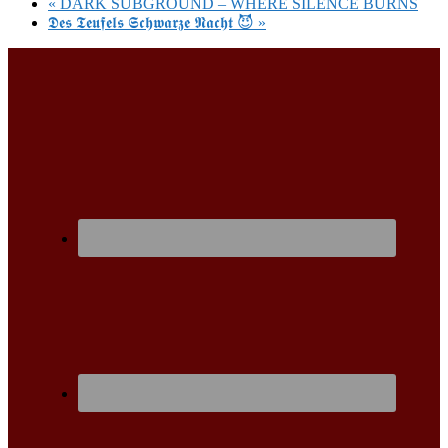
«
DARK SUBGROUND – WHERE SILENCE BURNS
𝕯𝖊𝖘 𝕿𝖊𝖚𝖋𝖊𝖑𝖘 𝕾𝖈𝖍𝖜𝖆𝖗𝖟𝖊 𝕹𝖆𝖈𝖍𝖙 😈
»