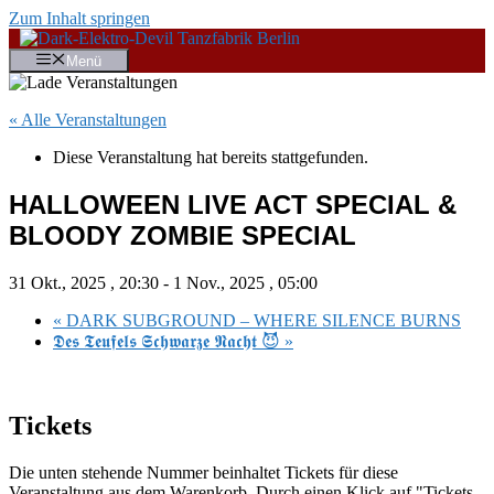
Zum Inhalt springen
Menü
« Alle Veranstaltungen
Diese Veranstaltung hat bereits stattgefunden.
HALLOWEEN LIVE ACT SPECIAL &
BLOODY ZOMBIE SPECIAL
31 Okt., 2025 , 20:30
-
1 Nov., 2025 , 05:00
«
DARK SUBGROUND – WHERE SILENCE BURNS
𝕯𝖊𝖘 𝕿𝖊𝖚𝖋𝖊𝖑𝖘 𝕾𝖈𝖍𝖜𝖆𝖗𝖟𝖊 𝕹𝖆𝖈𝖍𝖙 😈
»
Tickets
Die unten stehende Nummer beinhaltet Tickets für diese
Veranstaltung aus dem Warenkorb. Durch einen Klick auf "Tickets