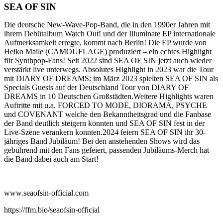
SEA OF SIN
Die deutsche New-Wave-Pop-Band, die in den 1990er Jahren mit
ihrem Debütalbum Watch Out! und der Illuminate EP internationale
Aufmerksamkeit erregte, kommt nach Berlin! Die EP wurde von
Heiko Maile (CAMOUFLAGE) produziert – ein echtes Highlight
für Synthpop-Fans! Seit 2022 sind SEA OF SIN jetzt auch wieder
verstärkt live unterwegs. Absolutes Highlight in 2023 war die Tour
mit DIARY OF DREAMS: im März 2023 spielten SEA OF SIN als
Specials Guests auf der Deutschland Tour von DIARY OF
DREAMS in 10 Deutschen Großstädten.Weitere Highlights waren
Auftritte mit u.a. FORCED TO MODE, DIORAMA, PSYCHE
und COVENANT welche den Bekanntheitsgrad und die Fanbase
der Band deutlich steigern konnten und SEA OF SIN fest in der
Live-Szene verankern konnten.2024 feiern SEA OF SIN ihr 30-
jähriges Band Jubiläum! Bei den anstehenden Shows wird das
gebührend mit den Fans gefeiert, passenden Jubiläums-Merch hat
die Band dabei auch am Start!
www.seaofsin-official.com
https://ffm.bio/seaofsin-official